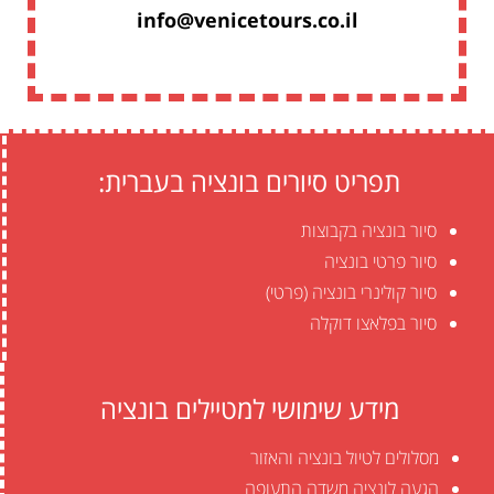
info@venicetours.co.il
תפריט סיורים בונציה בעברית:
סיור בונציה בקבוצות
סיור פרטי בונציה
סיור קולינרי בונציה (פרטי)
סיור בפלאצו דוקלה
מידע שימושי למטיילים בונציה
מסלולים לטיול בונציה והאזור
הגעה לונציה משדה התעופה