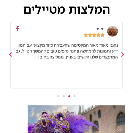
המלצות מטיילים
יפית





נהננו מאוד מאור המקסימה שהעבירה סיור מקצועי עם המון
אור 
ידע ותמונות להמחשה ונתנה טיפים טובים להמשך הטיול. גם
באומנ
המתבגרים שלנו הקשיבו בעניין. ממליצה בחום!
משפח
לעיר
וידע
שהיו
ממנה