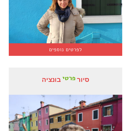
לפרטים נוספים
פ
ר
ט
י
סיור
בונציה